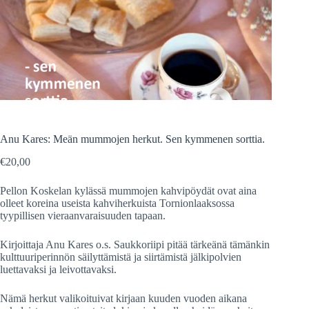
Anu Kares: Meän mummojen herkut. Sen kymmenen sorttia.
€
20,00
Pellon Koskelan kylässä mummojen kahvipöydät ovat aina
olleet koreina useista kahviherkuista Tornionlaaksossa
tyypillisen vieraanvaraisuuden tapaan.
Kirjoittaja Anu Kares o.s. Saukkoriipi pitää tärkeänä tämänkin
kulttuuriperinnön säilyttämistä ja siirtämistä jälkipolvien
luettavaksi ja leivottavaksi.
Nämä herkut valikoituivat kirjaan kuuden vuoden aikana