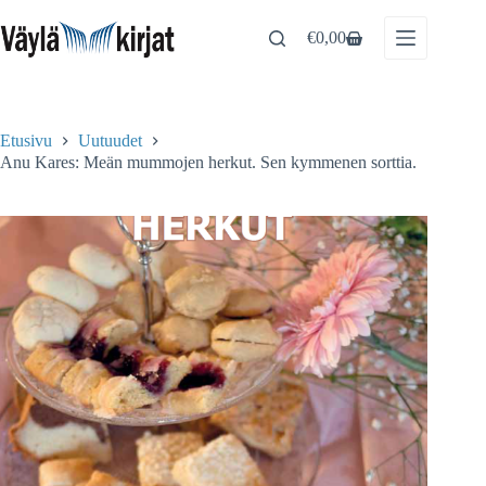
Skip
to
€
0,00
Shopping
content
cart
Etusivu
Uutuudet
Anu Kares: Meän mummojen herkut. Sen kymmenen sorttia.