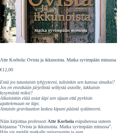
Atte Korhola: Ovista ja ikkunoista. Matka syvimpään minussa
€
12,00
Entä jos tutustuisin tyhjyyteeni, tulisinkin sen kanssa sinuiksi?
Jos en etsisikään järjellistä selitystä asioille, lakkaisin
kysymästä miksi?
Alkaisinkin elää asiat läpi sen sijaan että pyrkisin
ajattelemaan ne läpi.
Antaisin gravitaation laskea kipuni päästä sydämeeni.
Näin kirjoittaa professori
Atte Korhola
esipuheessa uuteen
kirjaansa ”Ovista ja ikkunoista. Matka syvimpään minussa”.
Hän vie meidät matkalle universumin ja ajan