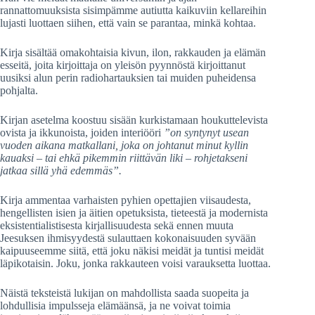
rannattomuuksista sisimpämme autiutta kaikuviin kellareihin
lujasti luottaen siihen, että vain se parantaa, minkä kohtaa.
Kirja sisältää omakohtaisia kivun, ilon, rakkauden ja elämän
esseitä, joita kirjoittaja on yleisön pyynnöstä kirjoittanut
uusiksi alun perin radiohartauksien tai muiden puheidensa
pohjalta.
Kirjan asetelma koostuu sisään kurkistamaan houkuttelevista
ovista ja ikkunoista, joiden interiööri
”on syntynyt usean
vuoden aikana matkallani, joka on johtanut minut kyllin
kauaksi – tai ehkä pikemmin riittävän liki – rohjetakseni
jatkaa sillä yhä edemmäs”.
Kirja ammentaa varhaisten pyhien opettajien viisaudesta,
hengellisten isien ja äitien opetuksista, tieteestä ja modernista
eksistentialistisesta kirjallisuudesta sekä ennen muuta
Jeesuksen ihmisyydestä sulauttaen kokonaisuuden syvään
kaipuuseemme siitä, että joku näkisi meidät ja tuntisi meidät
läpikotaisin. Joku, jonka rakkauteen voisi varauksetta luottaa.
Näistä teksteistä lukijan on mahdollista saada suopeita ja
lohdullisia impulsseja elämäänsä, ja ne voivat toimia