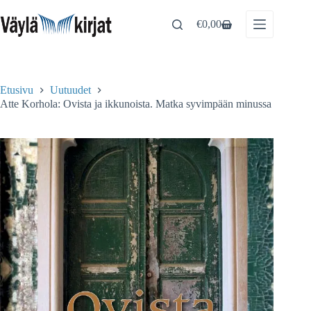
Skip
to
€
0,00
Shopping
content
cart
Etusivu
Uutuudet
Atte Korhola: Ovista ja ikkunoista. Matka syvimpään minussa