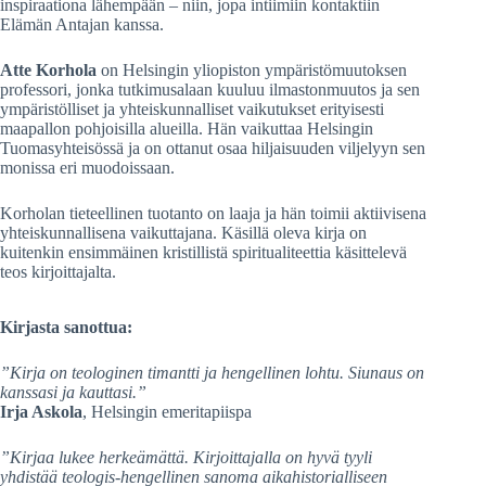
inspiraationa lähempään – niin, jopa intiimiin kontaktiin
Elämän Antajan kanssa.
Atte Korhola
on Helsingin yliopiston ympäristömuutoksen
professori, jonka tutkimusalaan kuuluu ilmastonmuutos ja sen
ympäristölliset ja yhteiskunnalliset vaikutukset erityisesti
maapallon pohjoisilla alueilla. Hän vaikuttaa Helsingin
Tuomasyhteisössä ja on ottanut osaa hiljaisuuden viljelyyn sen
monissa eri muodoissaan.
Korholan tieteellinen tuotanto on laaja ja hän toimii aktiivisena
yhteiskunnallisena vaikuttajana. Käsillä oleva kirja on
kuitenkin ensimmäinen kristillistä spiritualiteettia käsittelevä
teos kirjoittajalta.
Kirjasta sanottua:
”Kirja on teologinen timantti ja hengellinen lohtu. Siunaus on
kanssasi ja kauttasi.”
Irja Askola
, Helsingin emeritapiispa
”Kirjaa lukee herkeämättä. Kirjoittajalla on hyvä tyyli
yhdistää teologis-hengellinen sanoma aikahistorialliseen