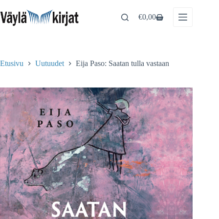
Skip
to
€
0,00
Shopping
content
cart
Etusivu
Uutuudet
Eija Paso: Saatan tulla vastaan