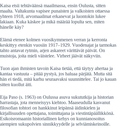
Kaisa etsii tehtäväänsä maailmassa, ensin Oulusta, sitten
maalta. Valtakunta vapisee punaisten ja valkoisten ottaessa
yhteen 1918, arvomaailmat erkanevat ja luontokin lukee
lakiaan. Kuka käskee ja mikä määrää lopulta sen, miten
hänelle käy?
Elämä etenee kolmen vuosikymmenen verran ja kerronta
keskittyy etenkin vuosiin 1917–1929. Vuodenajat ja tarmokas
tahto antavat rytmin, arjen askareet värittävät päivät. On
muistoja, joita mieli väistelee. Virheet jäävät näkyviin.
Tuon ajan ihmisten tavoin Kaisa tietää, että täytyy ahertaa ja
kantaa vastuuta – pitää pystyä, jos haluaa pärjätä. Mutta sitä
hän ei tiedä, mitä karhu seuraavaksi suunnittelee. Tai jo kauan
sitten kuollut äiti.
Eija Paso (s. 1963) on Oulussa asuva sukututkija ja historian
harrastaja, jota menneisyys kiehtoo. Maaseudulla kasvanut
filosofian tohtori on hankkinut leipänsä äidinkielen ja
kirjallisuuden opettajana, toimittajana ja viestintäpäällikkönä.
Esikoisromaanin historiallinen kehys on kunnianosoitus
aiempien sukupolvien sinnikkyydelle ja selviämiskeinoille.