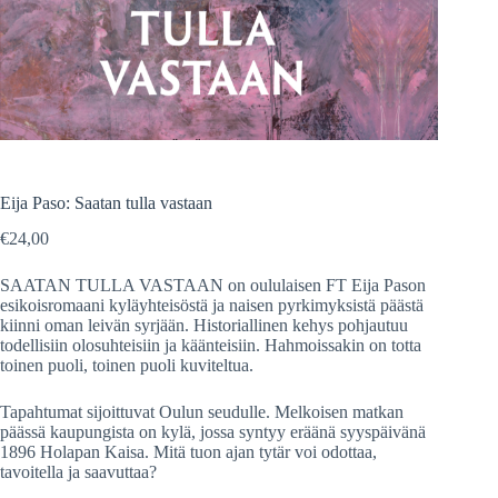
Eija Paso: Saatan tulla vastaan
€
24,00
SAATAN TULLA VASTAAN on oululaisen FT Eija Pason
esikoisromaani kyläyhteisöstä ja naisen pyrkimyksistä päästä
kiinni oman leivän syrjään. Historiallinen kehys pohjautuu
todellisiin olosuhteisiin ja käänteisiin. Hahmoissakin on totta
toinen puoli, toinen puoli kuviteltua.
Tapahtumat sijoittuvat Oulun seudulle. Melkoisen matkan
päässä kaupungista on kylä, jossa syntyy eräänä syyspäivänä
1896 Holapan Kaisa. Mitä tuon ajan tytär voi odottaa,
tavoitella ja saavuttaa?