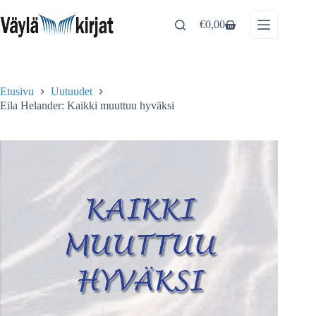
Skip
to
€
0,00
Shopping
content
cart
Etusivu
Uutuudet
Eila Helander: Kaikki muuttuu hyväksi