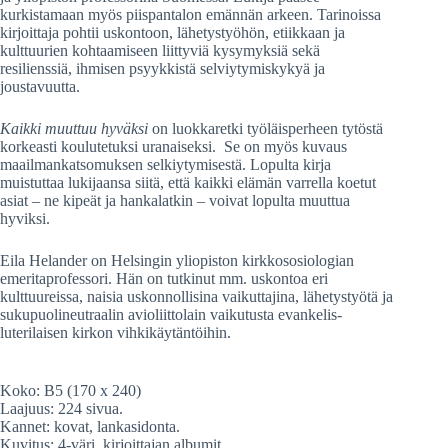
kurkistamaan myös piispantalon emännän arkeen. Tarinoissa
kirjoittaja pohtii uskontoon, lähetystyöhön, etiikkaan ja
kulttuurien kohtaamiseen liittyviä kysymyksiä sekä
resilienssiä, ihmisen psyykkistä selviytymiskykyä ja
joustavuutta.
Kaikki muuttuu hyväksi
on luokkaretki työläisperheen tytöstä
korkeasti koulutetuksi uranaiseksi. Se on myös kuvaus
maailmankatsomuksen selkiytymisestä. Lopulta kirja
muistuttaa lukijaansa siitä, että kaikki elämän varrella koetut
asiat – ne kipeät ja hankalatkin – voivat lopulta muuttua
hyviksi.
Eila Helander on Helsingin yliopiston kirkkososiologian
emeritaprofessori. Hän on tutkinut mm. uskontoa eri
kulttuureissa, naisia uskonnollisina vaikuttajina, lähetystyötä ja
sukupuolineutraalin avioliittolain vaikutusta evankelis-
luterilaisen kirkon vihkikäytäntöihin.
Koko: B5 (170 x 240)
Laajuus: 224 sivua.
Kannet: kovat, lankasidonta.
Kuvitus: 4-väri, kirjoittajan albumit