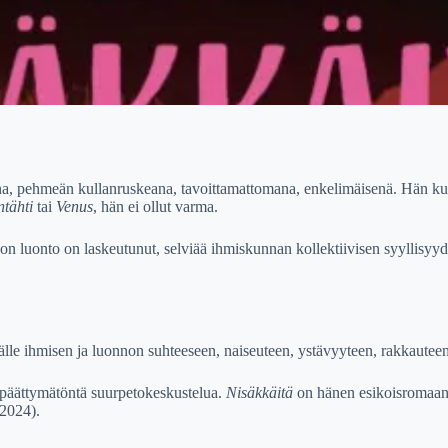
auniina, pehmeän kullanruskeana, tavoittamattomana, enkelimäisenä. Hän ku
tähti
tai
Venus
, hän ei ollut varma.
 luonto on laskeutunut, selviää ihmiskunnan kollektiivisen syyllisyyden
yvälle ihmisen ja luonnon suhteeseen, naiseuteen, ystävyyteen, rakkaute
 päättymätöntä suurpetokeskustelua.
Nisäkkäitä
on hänen esikoisromaani
 2024).