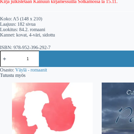
Kirja julkistetaan Kainuun kirjamessuilla Sotkamossa la 15.11.
Koko: A5 (148 x 210)
Laajuus: 182 sivua
Luokitus: 84.2. romaani
Kannet: kovat, 4-väri, sidottu
ISBN: 978-952-396-292-7
Eila
Valtanen:
Nisäkkäitä
määrä
Osasto:
Väylä - romaanit
Tutustu myös