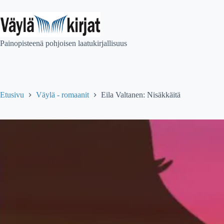
Skip
to
content
Painopisteenä pohjoisen laatukirjallisuus
Etusivu
Väylä - romaanit
Eila Valtanen: Nisäkkäitä