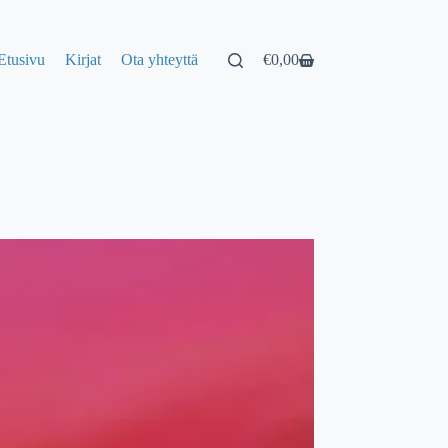
Etusivu
Kirjat
Ota yhteyttä
€
0,00
Shopping
cart