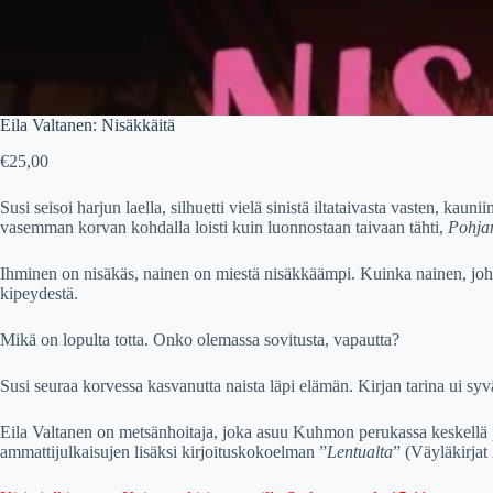
Eila Valtanen: Nisäkkäitä
€
25,00
Susi seisoi harjun laella, silhuetti vielä sinistä iltataivasta vasten, k
vasemman korvan kohdalla loisti kuin luonnostaan taivaan tähti,
Pohjan
Ihminen on nisäkäs, nainen on miestä nisäkkäämpi. Kuinka nainen, johon
kipeydestä.
Mikä on lopulta totta. Onko olemassa sovitusta, vapautta?
Susi seuraa korvessa kasvanutta naista läpi elämän. Kirjan tarina ui s
Eila Valtanen on metsänhoitaja, joka asuu Kuhmon perukassa keskellä
ammattijulkaisujen lisäksi kirjoituskokoelman ”
Lentualta
” (Väyläkirjat