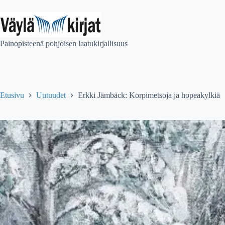
Skip
to
content
Painopisteenä pohjoisen laatukirjallisuus
Etusivu
Uutuudet
Erkki Jämbäck: Korpimetsoja ja hopeakylkiä