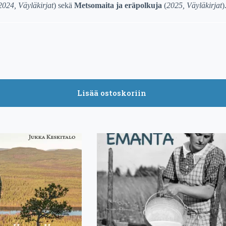
2024, Väyläkirjat
) sekä
Metsomaita ja eräpolkuja
(
2025, Väyläkirjat
)
Lisää ostoskoriin