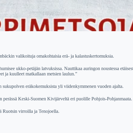
n valikoituja omakohtaisia erä- ja kalastuskertomuksia.
umisee ukko-petäjän latvuksissa. Nauttikaa auringon noustessa etäisest
t ja kuulleet matkallaan metsien laulun.”
än sukupolven eräkokemuksista yli viidenkymmenen vuoden ajalta.
tan perässä Keski-Suomen Kivijärveltä eri puolille Pohjois-Pohjanmaata.
 Ruotsin virroilla ja Tenojoella.