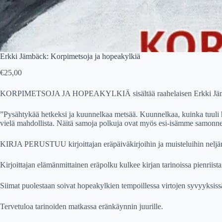
Erkki Jämbäck: Korpimetsoja ja hopeakylkiä
€
25,00
KORPIMETSOJA JA HOPEAKYLKIÄ sisältää raahelaisen Erkki Jämbäcki
”Pysähtykää hetkeksi ja kuunnelkaa metsää. Kuunnelkaa, kuinka tuuli h
vielä mahdollista. Näitä samoja polkuja ovat myös esi-isämme samonnee
KIRJA PERUSTUU kirjoittajan eräpäiväkirjoihin ja muisteluihin nelj
Kirjoittajan elämänmittainen eräpolku kulkee kirjan tarinoissa pienriis
Siimat puolestaan soivat hopeakylkien tempoillessa virtojen syvyyksissä
Tervetuloa tarinoiden matkassa eränkäynnin juurille.