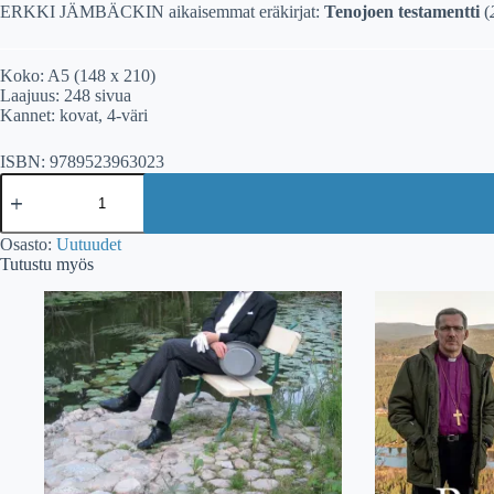
ERKKI JÄMBÄCKIN aikaisemmat eräkirjat:
Tenojoen testamentti
(
Koko: A5 (148 x 210)
Laajuus: 248 sivua
Kannet: kovat, 4-väri
ISBN: 9789523963023
Erkki
Jämbäck:
Korpimetsoja
ja
Osasto:
Uutuudet
hopeakylkiä
Tutustu myös
määrä