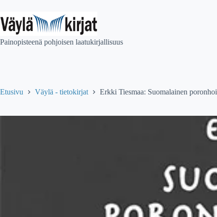
Skip
to
content
Painopisteenä pohjoisen laatukirjallisuus
Etusivu
Väylä - tietokirjat
Erkki Tiesmaa: Suomalainen poronhoi