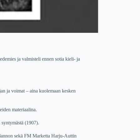
iedemies ja valmisteli ennen sotia kieli- ja
ajan ja voimat – aina kuolemaan kesken
teiden materiaalina.
an syntym
ä
st
ä
(1907).
hdannon sek
ä
FM Marketta Harju-Auttin