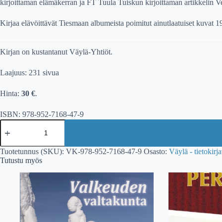
kirjoittaman el
ä
m
ä
kerran ja FT Tuula Tuiskun kirjoittaman artikkelin V
Kirjaa el
ä
v
ö
itt
ä
v
ä
t Tiesmaan albumeista poimitut ainutlaatuiset kuvat 
Kirjan on kustantanut Väylä-Yhtiöt.
Laajuus: 231 sivua
Hinta:
30
€
.
ISBN: 978-952-7168-47-9
Erkki
Tiesmaa:
Suomalainen
poronhoitosanasto
Tuotetunnus (SKU):
VK-978-952-7168-47-9
Osasto:
Väylä - tietokirja
määrä
Tutustu myös