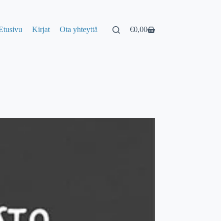
Etusivu
Kirjat
Ota yhteyttä
€
0,00
Shopping
cart