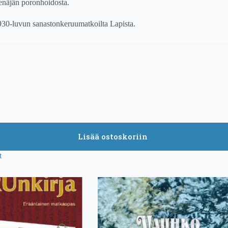
en
ä
j
ä
n poronhoidosta.
1930-luvun
sanastonkeruumatkoilta Lapista.
Lisää ostoskoriin
t