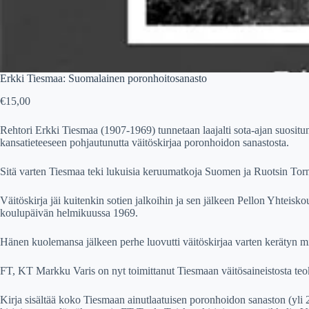
Erkki Tiesmaa: Suomalainen poronhoitosanasto
€
15,00
Rehtori Erkki Tiesmaa (1907-1969) tunnetaan laajalti sota-ajan suosit
kansatieteeseen pohjautunutta v
ä
it
ö
skirjaa poronhoidon sanastosta.
Sit
ä
varten Tiesmaa teki lukuisia keruumatkoja Suomen ja Ruotsin Tor
V
ä
it
ö
skirja j
ä
i kuitenkin sotien jalkoihin ja sen j
ä
lkeen
Pellon Yhteisko
koulup
ä
iv
ä
n helmikuussa 1969.
H
ä
nen kuolemansa j
ä
lkeen perhe luovutti v
ä
it
ö
skirjaa varten ker
ä
tyn mi
FT, KT Markku Varis on nyt toimittanut Tiesmaan v
ä
it
ö
saineistosta te
Kirja sis
ä
lt
ää
koko Tiesmaan ainutlaatuisen
poronhoidon sanaston (yli 2