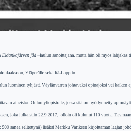
un
Eldankaj
ä
rven j
ää
–
laulun
sanoittajana, mutta h
ä
n oli my
ö
s lahjakas t
nionlaaksoon, Yl
ä
per
ä
lle sek
ä
It
ä
-Lappiin.
ulun luominen tyhj
ä
st
ä
V
ä
yl
ä
nvarren johtavaksi opinajoksi vei kaiken 
ttavan aineiston Oulun yliopistolle, jossa sit
ä
on hy
ö
dynnetty opinn
ä
yt
oksen, joka julkaistiin 22.9.2017, jolloin oli kulunut 110 vuotta Tiesma
 500 sanaa selitettyn
ä
) lis
ä
ksi Markku Variksen kirjoittaman laajan jo