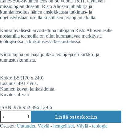
Lähes 500-sivuinen teos on 80 vuotta 16.11. täyttävän
missiologian dosentti Risto Ahosen juhlakirja ja
kunnianosoitus hänen ansiokkaasta tutkimus- ja
opetustyöstään useilla kristillisen teologian aloilla.
Kansainvälisesti arvostettuna tutkijana Risto Ahosen esille
nostamilla teemoilla on ollut huomattavaa merkitystä
teologisessa ja kirkollisessa keskustelussa.
Kirjoittajina on laaja joukko teologeja eri kirkko- ja
tunnustuskunnista.
Koko: B5 (170 x 240)
Laajuus: 493 sivua.
Kannet: kovat, lankasidonta.
Kuvitus: 4-väri
ISBN: 978-952-396-129-6
Jaakko
Lisää ostoskoriin
Rusama
(toim):
Osastot:
Uutuudet
,
Väylä - hengelliset
,
Väylä - teologia
Kirkon
olemus