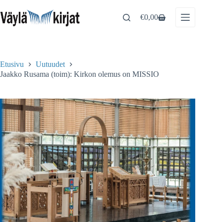
Skip
to
€
0,00
Shopping
content
cart
Etusivu
Uutuudet
Jaakko Rusama (toim): Kirkon olemus on MISSIO