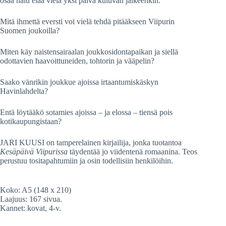
osaa halu elää vielä yksi päivä kuluvan jälkeenkin.
Mitä ihmettä eversti voi vielä tehdä pitääkseen Viipurin
Suomen joukoilla?
Miten käy naistensairaalan joukkosidontapaikan ja siellä
odottavien haavoittuneiden, tohtorin ja vääpelin?
Saako vänrikin joukkue ajoissa irtaantumiskäskyn
Havinlahdelta?
Entä löytääkö sotamies ajoissa – ja elossa – tiensä pois
kotikaupungistaan?
JARI KUUSI on tamperelainen kirjailija, jonka tuotantoa
Kesäpäivä Viipurissa
täydentää jo viidentenä romaanina. Teos
perustuu tositapahtumiin ja osin todellisiin henkilöihin.
Koko: A5 (148 x 210)
Laajuus: 167 sivua.
Kannet: kovat, 4-v.