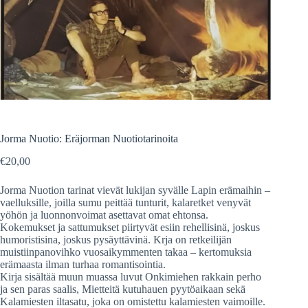
Jorma Nuotio: Eräjorman Nuotiotarinoita
€
20,00
Jorma Nuotion tarinat vievät lukijan syvälle Lapin erämaihin –
vaelluksille, joilla sumu peittää tunturit, kalaretket venyvät
yöhön ja luonnonvoimat asettavat omat ehtonsa.
Kokemukset ja sattumukset piirtyvät esiin rehellisinä, joskus
humoristisina, joskus pysäyttävinä. Krja on retkeilijän
muistiinpanovihko vuosaikymmenten takaa – kertomuksia
erämaasta ilman turhaa romantisointia.
Kirja sisältää muun muassa luvut Onkimiehen rakkain perho
ja sen paras saalis, Mietteitä kutuhauen pyytöaikaan sekä
Kalamiesten iltasatu, joka on omistettu kalamiesten vaimoille.