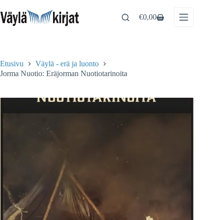
Skip
to
€
0,00
Shopping
content
cart
Etusivu
Väylä - erä ja luonto
Jorma Nuotio: Eräjorman Nuotiotarinoita