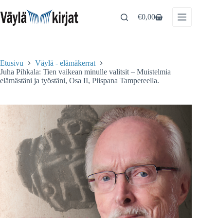
Skip
to
€
0,00
Shopping
content
cart
Etusivu
Väylä - elämäkerrat
Juha Pihkala: Tien vaikean minulle valitsit – Muistelmia
elämästäni ja työstäni, Osa II, Piispana Tampereella.