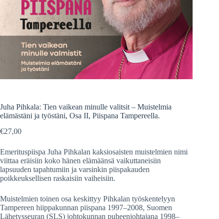
Juha Pihkala: Tien vaikean minulle valitsit – Muistelmia
elämästäni ja työstäni, Osa II, Piispana Tampereella.
€
27,00
Emerituspiispa Juha Pihkalan kaksiosaisten muistelmien nimi
viittaa eräisiin koko hänen elämäänsä vaikuttaneisiin
lapsuuden tapahtumiin ja varsinkin piispakauden
poikkeuksellisen raskaisiin vaiheisiin.
Muistelmien toinen osa keskittyy Pihkalan työskentelyyn
Tampereen hiippakunnan piispana 1997–2008, Suomen
Lähetysseuran (SLS) johtokunnan puheenjohtajana 1998–