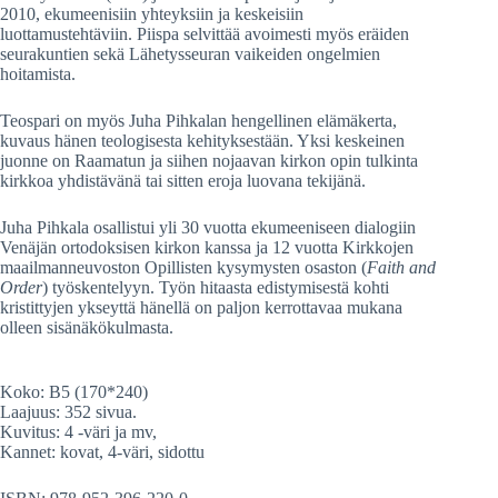
2010, ekumeenisiin yhteyksiin ja keskeisiin
luottamustehtäviin. Piispa selvittää avoimesti myös eräiden
seurakuntien sekä Lähetysseuran vaikeiden ongelmien
hoitamista.
Teospari on myös Juha Pihkalan hengellinen elämäkerta,
kuvaus hänen teologisesta kehityksestään. Yksi keskeinen
juonne on Raamatun ja siihen nojaavan kirkon opin tulkinta
kirkkoa yhdistävänä tai sitten eroja luovana tekijänä.
Juha Pihkala osallistui yli 30 vuotta ekumeeniseen dialogiin
Venäjän ortodoksisen kirkon kanssa ja 12 vuotta Kirkkojen
maailmanneuvoston Opillisten kysymysten osaston (
Faith and
Order
) työskentelyyn. Työn hitaasta edistymisestä kohti
kristittyjen ykseyttä hänellä on paljon kerrottavaa mukana
olleen sisänäkökulmasta.
Koko: B5 (170*240)
Laajuus: 352 sivua.
Kuvitus: 4 -väri ja mv,
Kannet: kovat, 4-väri, sidottu