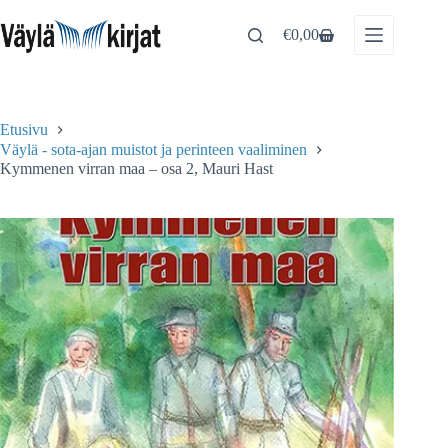
Skip
to
€
0,00
Shopping
content
cart
Etusivu
Väylä - sota-ajan muistot ja perinteen vaaliminen
Kymmenen virran maa – osa 2, Mauri Hast