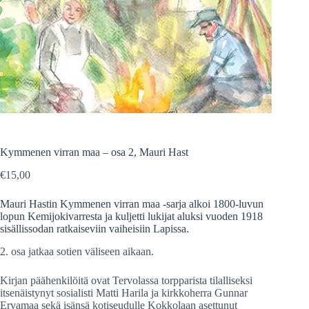
Kymmenen virran maa – osa 2, Mauri Hast
€
15,00
Mauri Hastin Kymmenen virran maa -sarja alkoi 1800-luvun
lopun Kemijokivarresta ja kuljetti lukijat aluksi vuoden 1918
sisällissodan ratkaiseviin vaiheisiin Lapissa.
2. osa jatkaa sotien väliseen aikaan.
Kirjan päähenkilöitä ovat Tervolassa torpparista tilalliseksi
itsenäistynyt sosialisti Matti Harila ja kirkkoherra Gunnar
Ervamaa sekä isänsä kotiseudulle Kokkolaan asettunut