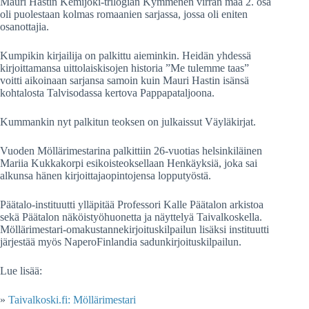
Mauri Hastin Kemijoki-trilogian Kymmenen virran maa 2. osa
oli puolestaan kolmas romaanien sarjassa, jossa oli eniten
osanottajia.
Kumpikin kirjailija on palkittu aieminkin. Heidän yhdessä
kirjoittamansa uittolaiskisojen historia ”Me tulemme taas”
voitti aikoinaan sarjansa samoin kuin Mauri Hastin isänsä
kohtalosta Talvisodassa kertova Pappapataljoona.
Kummankin nyt palkitun teoksen on julkaissut Väyläkirjat.
Vuoden Möllärimestarina palkittiin 26-vuotias helsinkiläinen
Mariia Kukkakorpi esikoisteoksellaan Henkäyksiä, joka sai
alkunsa hänen kirjoittajaopintojensa lopputyöstä.
Päätalo-instituutti ylläpitää Professori Kalle Päätalon arkistoa
sekä Päätalon näköistyöhuonetta ja näyttelyä Taivalkoskella.
Möllärimestari-omakustannekirjoituskilpailun lisäksi instituutti
järjestää myös NaperoFinlandia sadunkirjoituskilpailun.
Lue lisää:
»
Taivalkoski.fi: Möllärimestari