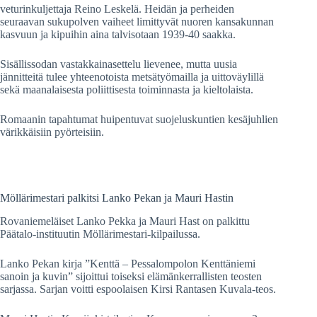
veturinkuljettaja Reino Leskelä. Heidän ja perheiden
seuraavan sukupolven vaiheet limittyvät nuoren kansakunnan
kasvuun ja kipuihin aina talvisotaan 1939-40 saakka.
Sisällissodan vastakkainasettelu lievenee, mutta uusia
jännitteitä tulee yhteenotoista metsätyömailla ja uittoväylillä
sekä maanalaisesta poliittisesta toiminnasta ja kieltolaista.
Romaanin tapahtumat huipentuvat suojeluskuntien kesäjuhlien
värikkäisiin pyörteisiin.
Möllärimestari palkitsi Lanko Pekan ja Mauri Hastin
Rovaniemeläiset Lanko Pekka ja Mauri Hast on palkittu
Päätalo-instituutin Möllärimestari-kilpailussa.
Lanko Pekan kirja ”Kenttä – Pessalompolon Kenttäniemi
sanoin ja kuvin” sijoittui toiseksi elämänkerrallisten teosten
sarjassa. Sarjan voitti espoolaisen Kirsi Rantasen Kuvala-teos.