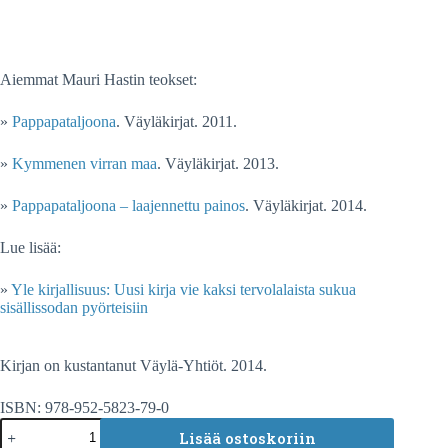
Aiemmat Mauri Hastin teokset:
»
Pappapataljoona
. Väyläkirjat. 2011.
»
Kymmenen virran maa
. Väyläkirjat. 2013.
»
Pappapataljoona – laajennettu painos
. Väyläkirjat. 2014.
Lue lisää:
»
Yle kirjallisuus: Uusi kirja vie kaksi tervolalaista sukua
sisällissodan pyörteisiin
Kirjan on kustantanut Väylä-Yhtiöt. 2014.
ISBN: 978-952-5823-79-0
Kymmenen
Lisää ostoskoriin
virran