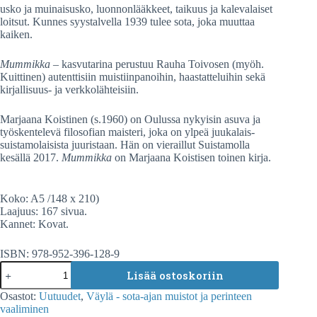
usko ja muinaisusko, luonnonlääkkeet, taikuus ja kalevalaiset
loitsut. Kunnes syystalvella 1939 tulee sota, joka muuttaa
kaiken.
Mummikka
– kasvutarina perustuu Rauha Toivosen (myöh.
Kuittinen) autenttisiin muistiinpanoihin, haastatteluihin sekä
kirjallisuus- ja verkkolähteisiin.
Marjaana Koistinen (s.1960) on Oulussa nykyisin asuva ja
työskentelevä filosofian maisteri, joka on ylpeä juukalais-
suistamolaisista juuristaan. Hän on vieraillut Suistamolla
kesällä 2017.
Mummikka
on Marjaana Koistisen toinen kirja.
Koko: A5 /148 x 210)
Laajuus: 167 sivua.
Kannet: Kovat.
ISBN: 978-952-396-128-9
Marjaana
Lisää ostoskoriin
Koistinen:
Mummikka
Osastot:
Uutuudet
,
Väylä - sota-ajan muistot ja perinteen
-
vaaliminen
Laatokan