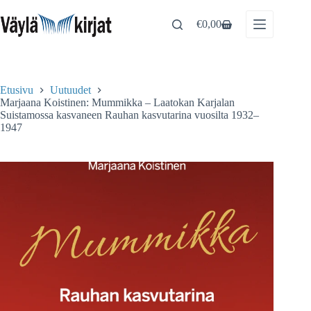
Skip
to
€
0,00
Shopping
content
cart
Etusivu
Uutuudet
Marjaana Koistinen: Mummikka – Laatokan Karjalan
Suistamossa kasvaneen Rauhan kasvutarina vuosilta 1932–
1947