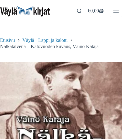
Skip
to
€
0,00
Shopping
content
cart
Etusivu
Väylä - Lappi ja kalotti
Nälkätalvena – Katovuoden kuvaus, Väinö Kataja