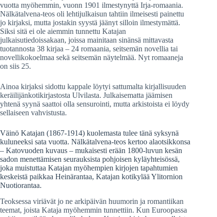
vuotta myöhemmin, vuonn 1901 ilmestynyttä Irja-romaania.
Nälkätalvena-teos oli lehtijulkaisun tahtiin ilmeisesti painettu
jo kirjaksi, mutta jostakin syystä jäänyt silloin ilmestymättä.
Siksi sitä ei ole aiemmin tunnettu Katajan
julkaisutiedoissakaan, joissa mainitaan sinänsä mittavasta
tuotannosta 38 kirjaa – 24 romaania, seitsemän novellia tai
novellikokoelmaa sekä seitsemän näytelmää. Nyt romaaneja
on siis 25.
Ainoa kirjaksi sidottu kappale löytyi sattumalta kirjallisuuden
keräilijänkotikirjastosta Ulvilasta. Julkaisematta jäämisen
yhtenä syynä saattoi olla sensurointi, mutta arkistoista ei löydy
sellaiseen vahvistusta.
Väinö Katajan (1867-1914) kuolemasta tulee tänä syksynä
kuluneeksi sata vuotta. Nälkätalvena-teos kertoo alaotsikkonsa
– Katovuoden kuvaus – mukaisesti erään 1800-luvun kesän
sadon menettämisen seurauksista pohjoisen kyläyhteisössä,
joka muistuttaa Katajan myöhempien kirjojen tapahtumien
keskeistä paikkaa Heinärantaa, Katajan kotikylää Ylitornion
Nuotiorantaa.
Teoksessa viriävät jo ne arkipäivän huumorin ja romantiikan
teemat, joista Kataja myöhemmin tunnettiin. Kun Euroopassa