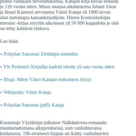
puitiin vastikään hevoslihakohua, Katajan kirja kuvaa sellaista
jo 120 vuotta sitten. Muun muassa aikalaistensa Juhani Ahon
ja Ilmari Kiannon arvostama Väinö Kataja oli 1900-luvun
alun luetuimpia kansankirjailijoita. Hänen Koskenlaskijan
morsian -kirjaa myytiin aikoinaan yli 50 000 kappaletta ja siitä
on tehty kahdesti elokuva.
Lue lisää:
»
Pohjolan Sanomat: Elettiinpä ennenkin
»
Yle Perämeri: Kirjailija kadotti tekstin yli sata vuotta sitten
»
Blogi: Miten Väinö Katajan esikoisteos löytyi
»
Wikipedia: Väinö Kataja
»
Pohjolan Sanomat (pdf): Kataja
Kustantaja Väyläkirjat julkaisee Nälkätalvena-romaanin
muuttamattomana alkuperäisessä, osin vanhahtavassa
kieliasussa. 196-sivuiseen kirjaan on lisätty vanhahtavien