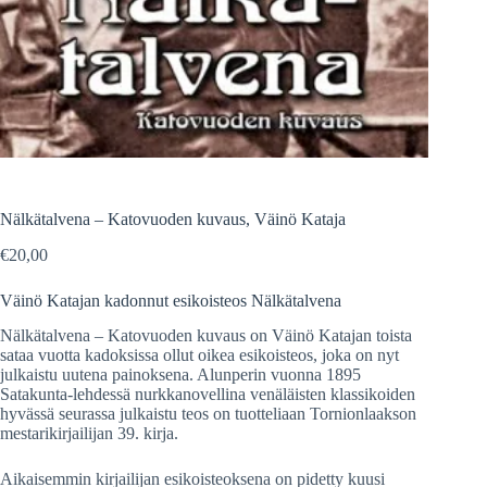
Nälkätalvena – Katovuoden kuvaus, Väinö Kataja
€
20,00
Väinö Katajan kadonnut esikoisteos Nälkätalvena
Nälkätalvena – Katovuoden kuvaus on Väinö Katajan toista
sataa vuotta kadoksissa ollut oikea esikoisteos, joka on nyt
julkaistu uutena painoksena. Alunperin vuonna 1895
Satakunta-lehdessä nurkkanovellina venäläisten klassikoiden
hyvässä seurassa julkaistu teos on tuotteliaan Tornionlaakson
mestarikirjailijan 39. kirja.
Aikaisemmin kirjailijan esikoisteoksena on pidetty kuusi