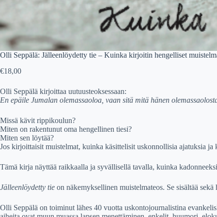
Olli Seppälä: Jälleenlöydetty tie – Kuinka kirjoitin hengelliset muistelm
€
18,00
Olli Seppälä kirjoittaa uutuusteoksessaan:
En epäile Jumalan olemassaoloa, vaan sitä mitä hänen olemassaolost
Missä kävit rippikoulun?
Miten on rakentunut oma hengellinen tiesi?
Miten sen löytää?
Jos kirjoittaisit muistelmat, kuinka käsittelisit uskonnollisia ajatuksia 
Tämä kirja näyttää raikkaalla ja syvällisellä tavalla, kuinka kadonneeksi l
Jälleenlöydetty tie
on näkemyksellinen muistelmateos. Se sisältää sekä h
Olli Seppälä on toiminut lähes 40 vuotta uskontojournalistina evankelisl
aiheita ovat muun muassa lapsen menettäminen, enkelit, huumori, eloku