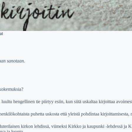
at
aan sanotaan.
ja kokemuksia?
uultu hengellinen tie piirtyy esiin, kun siitä uskaltaa kirjoittaa avoimesti
enkilökohtaista puhetta uskosta että yleistä pohdintaa kirjoittamisesta,
uterilaisen kirkon lehdissä, viimeksi Kirkko ja kaupunki -lehdessä ja Ko
va ja luonto.