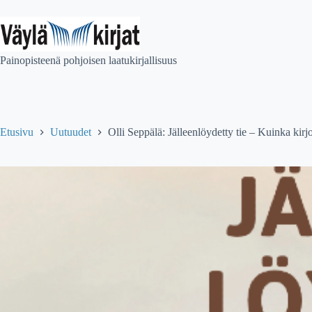
Skip
to
content
Painopisteenä pohjoisen laatukirjallisuus
Etusivu
Uutuudet
Olli Seppälä: Jälleenlöydetty tie – Kuinka kirj