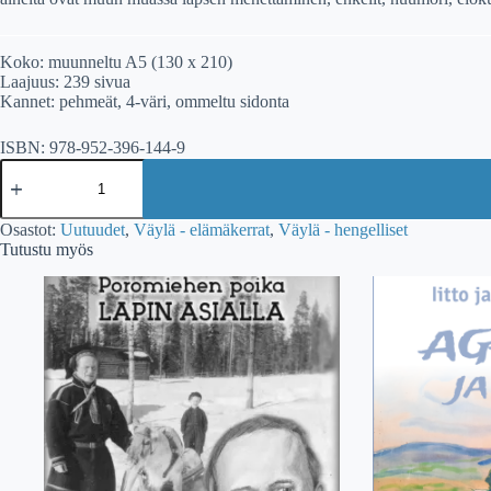
Koko: muunneltu A5 (130 x 210)
Laajuus: 239 sivua
Kannet: pehmeät, 4-väri, ommeltu sidonta
ISBN: 978-952-396-144-9
Olli
Seppälä:
Jälleenlöydetty
tie
Osastot:
Uutuudet
,
Väylä - elämäkerrat
,
Väylä - hengelliset
–
Tutustu myös
Kuinka
kirjoitin
hengelliset
muistelmat
määrä