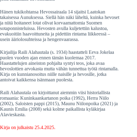
Hänen tukikohtansa Hevossairaala 14 sijaitsi Laatokan
takaisessa Aunuksessa. Siellä hän näki läheltä, kuinka hevoset
ja niitä hoitaneet lotat olivat korvaamattomia Suomen
sotaponnisteluissa. Hevosten avulla kuljetettiin kalustoa,
evakuoitiin haavoittuneita ja pidettiin rintama liikkeessä –
usein ääriolosuhteissa ja hengenvaarassa.
Kirjailija Raili Alahautala (s. 1934) haastatteli Eeva Jokelaa
puolen vuoden ajan ennen tämän kuolemaa 2017.
Haastattelujen aineiston pohjalta syntyi teos, joka avaa
hevoslottien arvokasta mutta vähän tunnettua työtä rintamalla.
Kirja on kunnianosoitus niille naisille ja hevosille, jotka
antoivat kaikkensa isänmaan puolesta.
Raili Alahautala on kirjoittanut aiemmin viisi historiallista
romaania: Kuninkaankartanon poika (1992), Herra Niilo
(2002), Saloisten pappi (2015), Maunu Niilonpoika (2021) ja
Kaunis Emilia (2008) sekä kolme paikallista kyläkirjaa
Alavieskasta.
Kirja on julkaistu 25.4.2025.