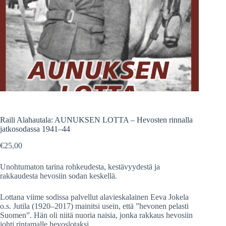
Raili Alahautala: AUNUKSEN LOTTA – Hevosten rinnalla
jatkosodassa 1941–44
€
25,00
Unohtumaton tarina rohkeudesta, kestävyydestä ja
rakkaudesta hevosiin sodan keskellä.
Lottana viime sodissa palvellut alavieskalainen Eeva Jokela
o.s. Jutila (1920–2017) mainitsi usein, että ”hevonen pelasti
Suomen”. Hän oli niitä nuoria naisia, jonka rakkaus hevosiin
johti rintamalle hevoslotaksi.