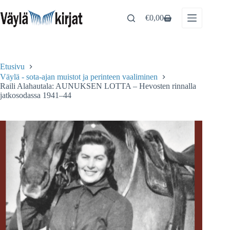
Skip
to
€
0,00
Shopping
content
cart
Etusivu
Väylä - sota-ajan muistot ja perinteen vaaliminen
Raili Alahautala: AUNUKSEN LOTTA – Hevosten rinnalla
jatkosodassa 1941–44