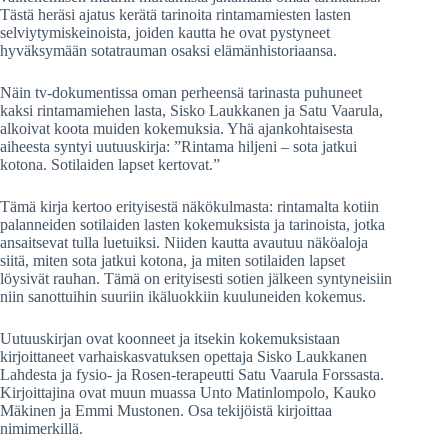
Tästä heräsi ajatus kerätä tarinoita rintamamiesten lasten
selviytymiskeinoista, joiden kautta he ovat pystyneet
hyväksymään sotatrauman osaksi elämänhistoriaansa.
Näin tv-dokumentissa oman perheensä tarinasta puhuneet
kaksi rintamamiehen lasta, Sisko Laukkanen ja Satu Vaarula,
alkoivat koota muiden kokemuksia. Yhä ajankohtaisesta
aiheesta syntyi uutuuskirja: ”Rintama hiljeni – sota jatkui
kotona. Sotilaiden lapset kertovat.”
Tämä kirja kertoo erityisestä näkökulmasta: rintamalta kotiin
palanneiden sotilaiden lasten kokemuksista ja tarinoista, jotka
ansaitsevat tulla luetuiksi. Niiden kautta avautuu näköaloja
siitä, miten sota jatkui kotona, ja miten sotilaiden lapset
löysivät rauhan. Tämä on erityisesti sotien jälkeen syntyneisiin
niin sanottuihin suuriin ikäluokkiin kuuluneiden kokemus.
Uutuuskirjan ovat koonneet ja itsekin kokemuksistaan
kirjoittaneet varhaiskasvatuksen opettaja Sisko Laukkanen
Lahdesta ja fysio- ja Rosen-terapeutti Satu Vaarula Forssasta.
Kirjoittajina ovat muun muassa Unto Matinlompolo, Kauko
Mäkinen ja Emmi Mustonen. Osa tekijöistä kirjoittaa
nimimerkillä.