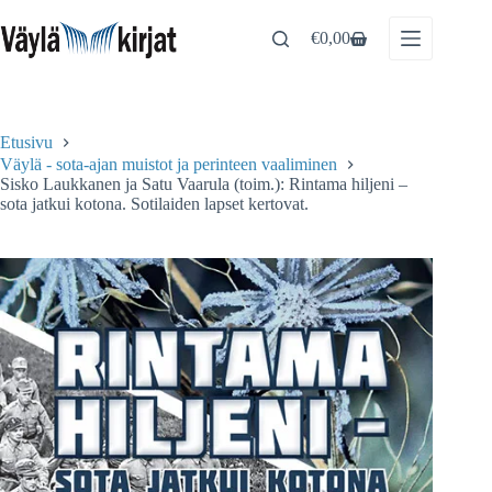
Skip
to
€
0,00
Shopping
content
cart
Etusivu
Väylä - sota-ajan muistot ja perinteen vaaliminen
Sisko Laukkanen ja Satu Vaarula (toim.): Rintama hiljeni –
sota jatkui kotona. Sotilaiden lapset kertovat.