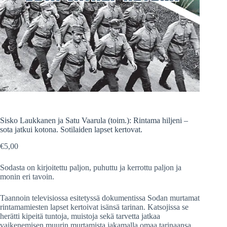
Sisko Laukkanen ja Satu Vaarula (toim.): Rintama hiljeni –
sota jatkui kotona. Sotilaiden lapset kertovat.
€
5,00
Sodasta on kirjoitettu paljon, puhuttu ja kerrottu paljon ja
monin eri tavoin.
Taannoin televisiossa esitetyssä dokumentissa Sodan murtamat
rintamamiesten lapset kertoivat isänsä tarinan. Katsojissa se
herätti kipeitä tuntoja, muistoja sekä tarvetta jatkaa
vaikenemisen muurin murtamista jakamalla omaa tarinaansa.