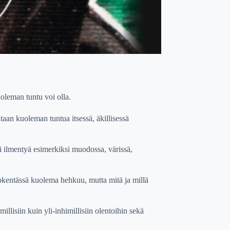
uoleman tuntu voi olla.
taan kuoleman tuntua itsessä, äkillisessä
 ilmentyä esimerkiksi muodossa, värissä,
tokentässä kuolema hehkuu, mutta mitä ja millä
llisiin kuin yli-inhimillisiin olentoihin sekä