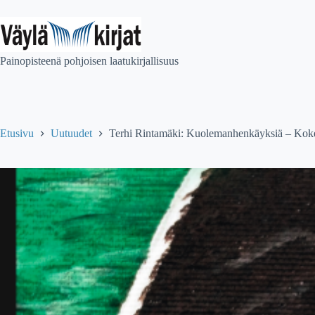
Skip
to
content
Painopisteenä pohjoisen laatukirjallisuus
Etusivu
Uutuudet
Terhi Rintamäki: Kuolemanhenkäyksiä – Kok