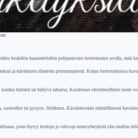
sta
viiden henkilön haastatteluihin pohjautuvien kertomusten avulla, mitä k
muksia ja käytännön tilanteita prismamaisesti. Kirjan kertomuksissa kuva
kuinka hämärä tai häilyvä tahansa. Kuoleman olemuksellinen tuntu voi
äen, uumoillen tai pysyen. Hehkuen. Käväistessään inhimillisessä havain
lmaan, josta löytyy hentoja ja vahvoja tunneyhteyksiä niin muihin inhimi