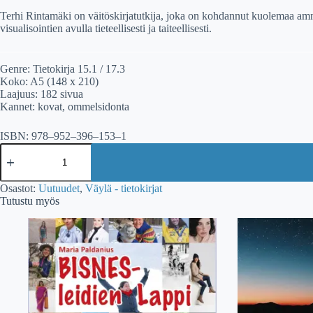
Terhi Rintamäki on väitöskirjatutkija, joka on kohdannut kuolemaa amma
visualisointien avulla tieteellisesti ja taiteellisesti.
Genre: Tietokirja 15.1 / 17.3
Koko: A5 (148 x 210)
Laajuus: 182 sivua
Kannet: kovat, ommelsidonta
ISBN: 978–952–396–153–1
Terhi
Rintamäki:
Kuolemanhenkäyksiä
-
Osastot:
Uutuudet
,
Väylä - tietokirjat
Kokemuksia
Tutustu myös
kuoleman
tunnusta
määrä