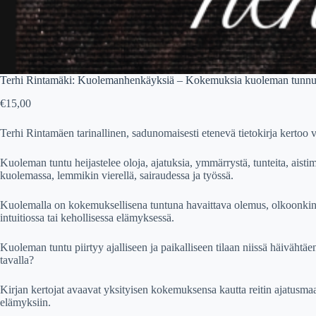
Terhi Rintamäki: Kuolemanhenkäyksiä – Kokemuksia kuoleman tunnu
€
15,00
Terhi Rintamäen tarinallinen, sadunomaisesti etenevä tietokirja kertoo 
Kuoleman tuntu heijastelee oloja, ajatuksia, ymmärrystä, tunteita, aisti
kuolemassa, lemmikin vierellä, sairaudessa ja työssä.
Kuolemalla on kokemuksellisena tuntuna havaittava olemus, olkoonkin 
intuitiossa tai kehollisessa elämyksessä.
Kuoleman tuntu piirtyy ajalliseen ja paikalliseen tilaan niissä häiväht
tavalla?
Kirjan kertojat avaavat yksityisen kokemuksensa kautta reitin ajatusmaai
elämyksiin.