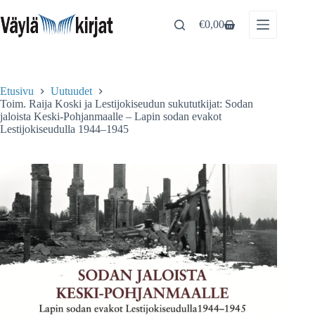
Skip
to
€
0,00
Shopping
content
cart
Etusivu
Uutuudet
Toim. Raija Koski ja Lestijokiseudun sukututkijat: Sodan
jaloista Keski-Pohjanmaalle – Lapin sodan evakot
Lestijokiseudulla 1944–1945