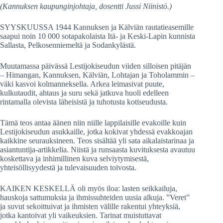
(Kannuksen kaupunginjohtaja, dosentti Jussi Niinistö.)
SYYSKUUSSA 1944 Kannuksen ja Kälviän rautatieasemille
saapui noin 10 000 sotapakolaista Itä- ja Keski-Lapin kunnista
Sallasta, Pelkosenniemeltä ja Sodankylästä.
Muutamassa päivässä Lestijokiseudun viiden silloisen pitäjän
– Himangan, Kannuksen, Kälviän, Lohtajan ja Toholammin –
väki kasvoi kolmanneksella. Arkea leimasivat puute,
kulkutaudit, ahtaus ja suru sekä jatkuva huoli edelleen
rintamalla olevista läheisistä ja tuhotusta kotiseudusta.
Tämä teos antaa äänen niin niille lappilaisille evakoille kuin
Lestijokiseudun asukkaille, jotka kokivat yhdessä evakkoajan
kaikkine seurauksineen. Teos sisältää yli sata aikalaistarinaa ja
asiantuntija-artikkelia. Niistä ja runsaasta kuvituksesta avautuu
koskettava ja inhimillinen kuva selviytymisestä,
yhteisöllisyydestä ja tulevaisuuden toivosta.
KAIKEN KESKELLÄ oli myös iloa: lasten seikkailuja,
hauskoja sattumuksia ja ihmissuhteiden uusia alkuja. ”Veret”
ja suvut sekoittuivat ja ihmisten välille rakentui yhteyksiä,
jotka kantoivat yli vaikeuksien. Tarinat muistuttavat