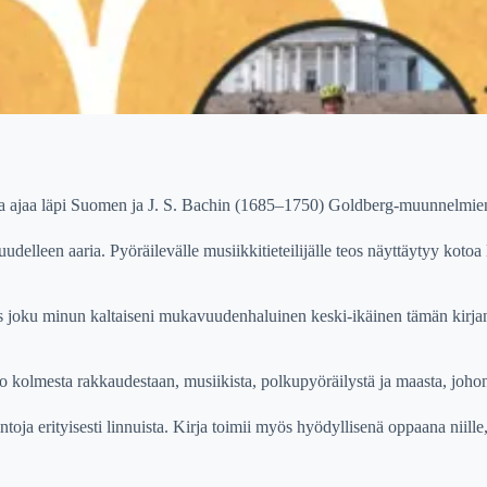
njama ajaa läpi Suomen ja J. S. Bachin (1685–1750) Goldberg-muunnelmie
lleen aaria. Pyöräilevälle musiikkitieteilijälle teos näyttäytyy kotoa
os joku minun kaltaiseni mukavuudenhaluinen keski-ikäinen tämän kirja
too kolmesta rakkaudestaan, musiikista, polkupyöräilystä ja maasta, joh
toja erityisesti linnuista. Kirja toimii myös hyödyllisenä oppaana niille,