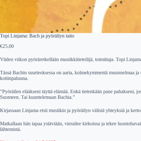
Topi Linjama: Bach ja pyöräilyn taito
€
25,00
Viiden viikon pyöräretkellään musiikkitieteilijä, toimittaja. Topi Li
Tässä Bachin suurteoksessa on aaria, kolmekymmentä muunnelmaa ja uude
kotiinpaluuna.
”Pyöräilen elääkseni täyttä elämää. Enkä tietenkään pane pahakseni, j
Suomeen. Tai kuuntelemaan Bachia.”
Kirjassaan Linjama etsii musiikin ja pyöräilyn välisiä yhteyksiä ja ker
Matkallaan hän tapaa ystäviään, vierailee kirkoissa ja tekee luontohavain
lähtemistä.