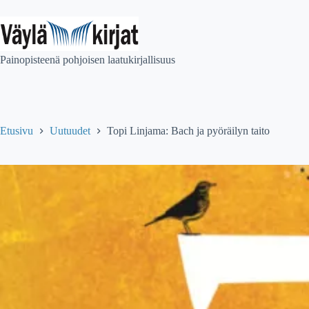
Skip
to
content
Painopisteenä pohjoisen laatukirjallisuus
Etusivu
Uutuudet
Topi Linjama: Bach ja pyöräilyn taito