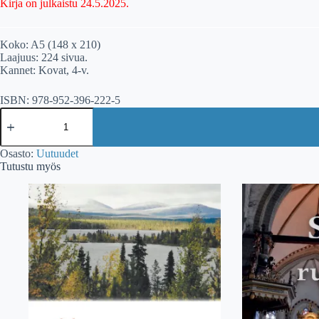
Kirja on julkaistu 24.5.2025.
Koko: A5 (148 x 210)
Laajuus: 224 sivua.
Kannet: Kovat, 4-v.
ISBN: 978-952-396-222-5
Topi
Linjama:
Bach
ja
Osasto:
Uutuudet
pyöräilyn
Tutustu myös
taito
määrä