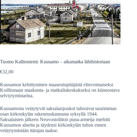
Tuomo Kallioniemi: Kuusamo – aikamatka lähihistoriaan
€
32,00
Kuusamon kehittyminen maaseutupitäjästä elinvoimaiseksi
Koillismaan maakunta- ja matkailukeskukseksi on kiinnostava
selviytymistarina.
Kuusamosta vetäytyvät saksalaisjoukot tuhosivat suurimman
osan kirkonkylän rakennuskannasta syksyllä 1944.
Saksalaisten jälkeen Neuvostoliiton puna-armeija miehitti
Kuusamon alueita ja täydensi kirkonkylän tuhon ennen
vetäytymistään itärajan taakse.