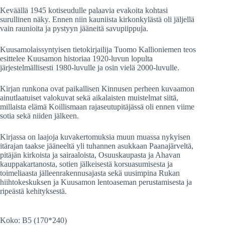
Keväällä 1945 kotiseudulle palaavia evakoita kohtasi
surullinen näky. Ennen niin kauniista kirkonkylästä oli jäljellä
vain raunioita ja pystyyn jääneitä savupiippuja.
Kuusamolaissyntyisen tietokirjailija Tuomo Kallioniemen teos
esittelee Kuusamon historiaa 1920-luvun lopulta
järjestelmällisesti 1980-luvulle ja osin vielä 2000-luvulle.
Kirjan runkona ovat paikallisen Kinnusen perheen kuvaamon
ainutlaatuiset valokuvat sekä aikalaisten muistelmat siitä,
millaista elämä Koillismaan rajaseutupitäjässä oli ennen viime
sotia sekä niiden jälkeen.
Kirjassa on laajoja kuvakertomuksia muun muassa nykyisen
itärajan taakse jääneeltä yli tuhannen asukkaan Paanajärveltä,
pitäjän kirkoista ja sairaaloista, Osuuskaupasta ja Ahavan
kauppakartanosta, sotien jälkeisestä korsuasumisesta ja
toimeliaasta jälleenrakennusajasta sekä uusimpina Rukan
hiihtokeskuksen ja Kuusamon lentoaseman perustamisesta ja
ripeästä kehityksestä.
Koko: B5 (170*240)