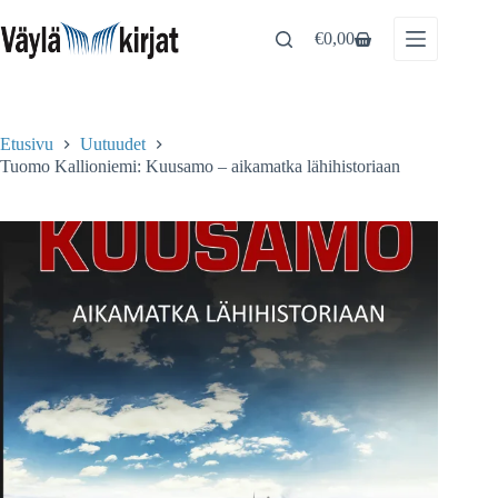
Skip
to
€
0,00
Shopping
content
cart
Etusivu
Uutuudet
Tuomo Kallioniemi: Kuusamo – aikamatka lähihistoriaan