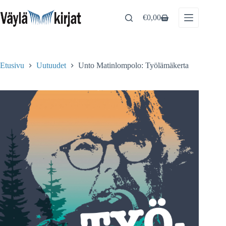
Skip
to
€
0,00
Shopping
content
cart
Etusivu
Uutuudet
Unto Matinlompolo: Työlämäkerta