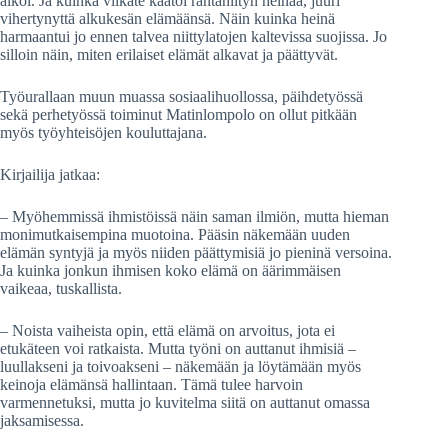
alkoi. Ja kuinka viikate kaatoi rantaniityn heinää, juuri
vihertynyttä alkukesän elämäänsä. Näin kuinka heinä
harmaantui jo ennen talvea niittylatojen kaltevissa suojissa. Jo
silloin näin, miten erilaiset elämät alkavat ja päättyvät.
Työurallaan muun muassa sosiaalihuollossa, päihdetyössä
sekä perhetyössä toiminut Matinlompolo on ollut pitkään
myös työyhteisöjen kouluttajana.
Kirjailija jatkaa:
– Myöhemmissä ihmistöissä näin saman ilmiön, mutta hieman
monimutkaisempina muotoina. Pääsin näkemään uuden
elämän syntyjä ja myös niiden päättymisiä jo pieninä versoina.
Ja kuinka jonkun ihmisen koko elämä on äärimmäisen
vaikeaa, tuskallista.
– Noista vaiheista opin, että elämä on arvoitus, jota ei
etukäteen voi ratkaista. Mutta työni on auttanut ihmisiä –
luullakseni ja toivoakseni – näkemään ja löytämään myös
keinoja elämänsä hallintaan. Tämä tulee harvoin
varmennetuksi, mutta jo kuvitelma siitä on auttanut omassa
jaksamisessa.