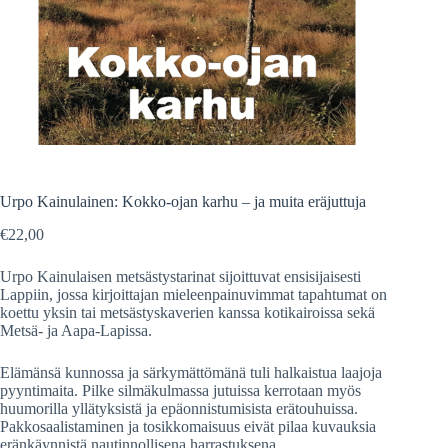
Urpo Kainulainen: Kokko-ojan karhu – ja muita eräjuttuja
€
22,00
Urpo Kainulaisen metsästystarinat sijoittuvat ensisijaisesti
Lappiin, jossa kirjoittajan mieleenpainuvimmat tapahtumat on
koettu yksin tai metsästyskaverien kanssa kotikairoissa sekä
Metsä- ja Aapa-Lapissa.
Elämänsä kunnossa ja särkymättömänä tuli halkaistua laajoja
pyyntimaita. Pilke silmäkulmassa jutuissa kerrotaan myös
huumorilla yllätyksistä ja epäonnistumisista erätouhuissa.
Pakkosaalistaminen ja tosikkomaisuus eivät pilaa kuvauksia
eränkäynnistä nautinnollisena harrastuksena.