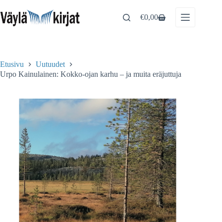
Skip
to
€
0,00
Shopping
content
cart
Etusivu
Uutuudet
Urpo Kainulainen: Kokko-ojan karhu – ja muita eräjuttuja