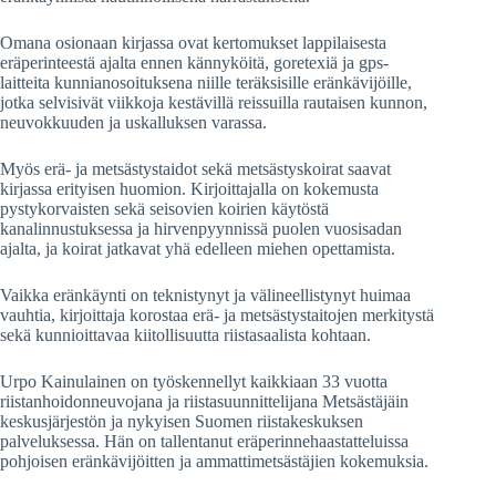
Omana osionaan kirjassa ovat kertomukset lappilaisesta
eräperinteestä ajalta ennen kännyköitä, goretexiä ja gps-
laitteita kunnianosoituksena niille teräksisille eränkävijöille,
jotka selvisivät viikkoja kestävillä reissuilla rautaisen kunnon,
neuvokkuuden ja uskalluksen varassa.
Myös erä- ja metsästystaidot sekä metsästyskoirat saavat
kirjassa erityisen huomion. Kirjoittajalla on kokemusta
pystykorvaisten sekä seisovien koirien käytöstä
kanalinnustuksessa ja hirvenpyynnissä puolen vuosisadan
ajalta, ja koirat jatkavat yhä edelleen miehen opettamista.
Vaikka eränkäynti on teknistynyt ja välineellistynyt huimaa
vauhtia, kirjoittaja korostaa erä- ja metsästystaitojen merkitystä
sekä kunnioittavaa kiitollisuutta riistasaalista kohtaan.
Urpo Kainulainen on työskennellyt kaikkiaan 33 vuotta
riistanhoidonneuvojana ja riistasuunnittelijana Metsästäjäin
keskusjärjestön ja nykyisen Suomen riistakeskuksen
palveluksessa. Hän on tallentanut eräperinnehaastatteluissa
pohjoisen eränkävijöitten ja ammattimetsästäjien kokemuksia.