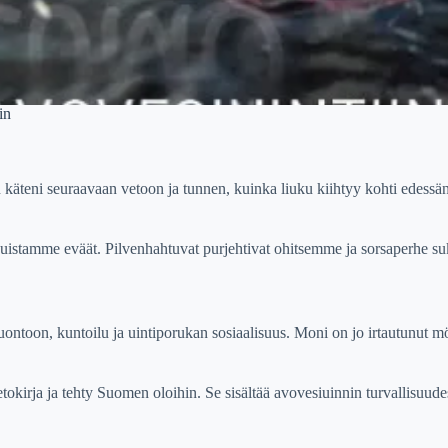
in
käteni seuraavaan vetoon ja tunnen, kuinka liuku kiihtyy kohti edessän
ijuistamme eväät. Pilvenhahtuvat purjehtivat ohitsemme ja sorsaperhe su
ntoon, kuntoilu ja uintiporukan sosiaalisuus. Moni on jo irtautunut m
kirja ja tehty Suomen oloihin. Se sisältää avovesiuinnin turvallisuudest
.