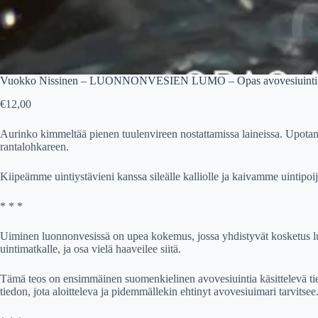
Vuokko Nissinen – LUONNONVESIEN LUMO – Opas avovesiuinti
€
12,00
Aurinko kimmeltää pienen tuulenvireen nostattamissa laineissa. Upotan 
rantalohkareen.
Kiipeämme uintiystävieni kanssa sileälle kalliolle ja kaivamme uintipo
* * *
Uiminen luonnonvesissä on upea kokemus, jossa yhdistyvät kosketus luo
uintimatkalle, ja osa vielä haaveilee siitä.
Tämä teos on ensimmäinen suomenkielinen avovesiuintia käsittelevä tieto
tiedon, jota aloitteleva ja pidemmällekin ehtinyt avovesiuimari tarvitsee