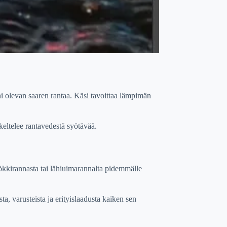
i olevan saaren rantaa. Käsi tavoittaa lämpimän
keltelee rantavedestä syötävää.
ökkirannasta tai lähiuimarannalta pidemmälle
a, varusteista ja erityislaadusta kaiken sen