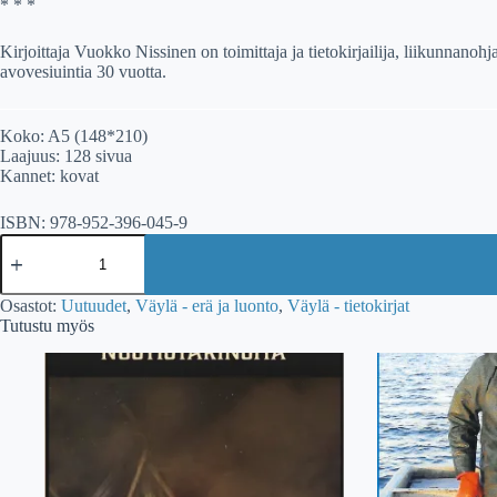
* * *
Kirjoittaja Vuokko Nissinen on toimittaja ja tietokirjailija, liikunnanoh
avovesiuintia 30 vuotta.
Koko: A5 (148*210)
Laajuus: 128 sivua
Kannet: kovat
ISBN: 978-952-396-045-9
Vuokko
Nissinen
-
LUONNONVESIEN
Osastot:
Uutuudet
,
Väylä - erä ja luonto
,
Väylä - tietokirjat
LUMO
Tutustu myös
-
Opas
avovesiuintiin
määrä