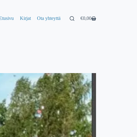
Etusivu
Kirjat
Ota yhteyttä
€
0,00
Shopping
cart