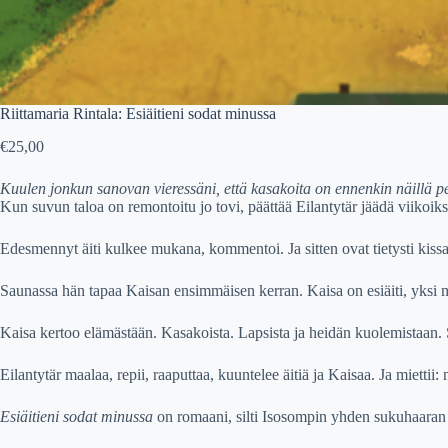
Riittamaria Rintala: Esiäitieni sodat minussa
€
25,00
Kuulen jonkun sanovan vieressäni, että kasakoita on ennenkin näillä pe
Kun suvun taloa on remontoitu jo tovi, päättää Eilantytär jäädä viikoik
Edesmennyt äiti kulkee mukana, kommentoi. Ja sitten ovat tietysti kissa
Saunassa hän tapaa Kaisan ensimmäisen kerran. Kaisa on esiäiti, yksi mo
Kaisa kertoo elämästään. Kasakoista. Lapsista ja heidän kuolemistaan. 
Eilantytär maalaa, repii, raaputtaa, kuuntelee äitiä ja Kaisaa. Ja mietti
Esiäitieni sodat minussa
on romaani, silti Isosompin yhden sukuhaaran s