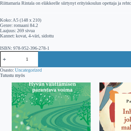
Riittamaria Rintala on eläkkeelle siirtynyt erityiskoulun opettaja ja reh
Koko: A5 (148 x 210)
Genre: romaani 84.2
Laajuus: 269 sivua
Kannet: kovat, 4-väri, sidottu
ISBN: 978-952-396-278-1
Riittamaria
Rintala:
Esiäitieni
sodat
Osasto:
Uncategorized
minussa
Tutustu myös
määrä