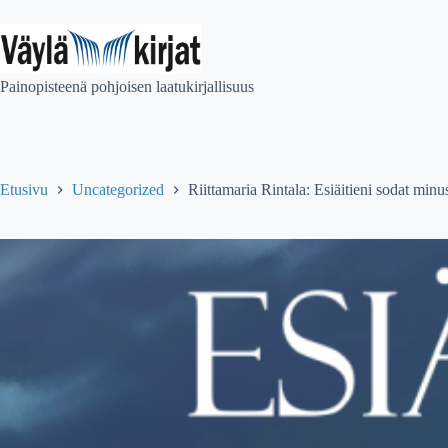
Skip
to
content
Painopisteenä pohjoisen laatukirjallisuus
Etusivu
Uncategorized
Riittamaria Rintala: Esiäitieni sodat minu