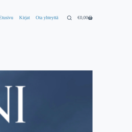
Etusivu
Kirjat
Ota yhteyttä
€
0,00
Shopping
cart