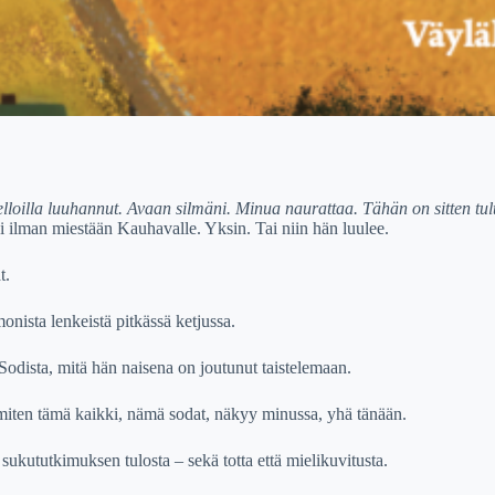
lloilla luuhannut. Avaan silmäni. Minua naurattaa. Tähän on sitten tul
si ilman miestään Kauhavalle. Yksin. Tai niin hän luulee.
t.
nista lenkeistä pitkässä ketjussa.
Sodista, mitä hän naisena on joutunut taistelemaan.
i: miten tämä kaikki, nämä sodat, näkyy minussa, yhä tänään.
ukututkimuksen tulosta – sekä totta että mielikuvitusta.