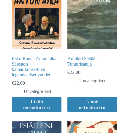
Esko Ranta: Antun aika –
Annikki Setälä:
Särestön
Tunturisatuja
kamarikonserttien
€
22,00
legendaariset vuodet
Uncategorized
€
22,00
Uncategorized
Lisää
Lisää
ostoskoriin
ostoskoriin