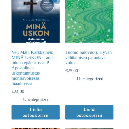
Veli-Matti Kärkkäinen:
Tuomo Salovuori: Hyvän
MINÄ USKON – auta
välittämisen parantava
minua epäuskossani!
voima
Apostolinen
€
25,00
uskontunnustus
moniarvoisessa
Uncategorized
maailmassa
€
24,00
Uncategorized
Lisää
Lisää
ostoskoriin
ostoskoriin