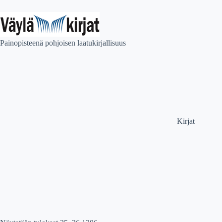
Skip
to
content
Painopisteenä pohjoisen laatukirjallisuus
Kirjat