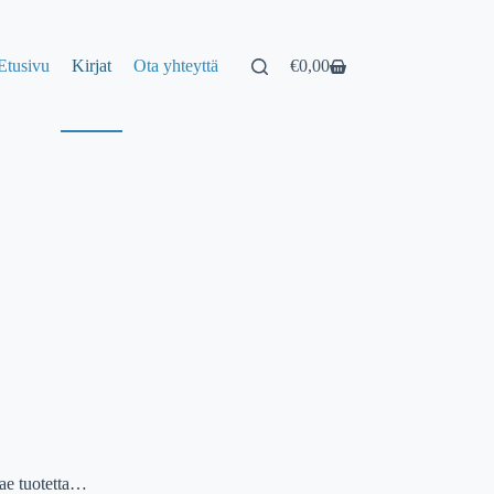
Etusivu
Kirjat
Ota yhteyttä
€
0,00
Shopping
cart
ae tuotetta…