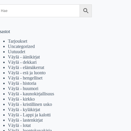
sastot
Tarjoukset
Uncategorized
Uutuudet
Väylä - äänikirjat
Väylä - dekkari
Väylä - elämäkerrat
Väylä - erä ja luonto
Väylä - hengelliset
Väylä - historia
Väylä - huumori
Väylä - kaunokirjallisuus
Väylä - kirkko
Väylä - kristillinen usko
Väylä - kyläkirjat
Väylä - Lappi ja kalotti
Väylä - lastenkirjat
Väylä - lotat
Väylä - luontokuvakirja