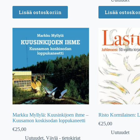
Lisää ostoskoriin
Lisää ostoskor
Markku Myllylä: Kuusinkijoen ihme –
Risto Kormilainen: L
Kuusamon koskisodan loppukaneetti
€
25,00
€
25,00
Uutuudet
Uutuudet
,
Väylä - tietokirjat