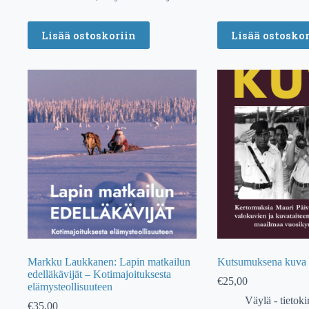
Lisää ostoskoriin
Lisää ostoskor
Markku Laukkanen: Lapin matkailun
Kutsumuksena kuva
edelläkävijät – Kotimajoituksesta
€
25,00
elämysteollisuuteen
Väylä - tietokir
€
35,00