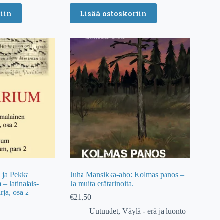
iin
Lisää ostoskoriin
 ja Pekka
Juha Mansikka-aho: Kolmas panos –
 latinalais-
Ja muita erätarinoita.
ja, osa 2
€
21,50
Uutuudet
,
Väylä - erä ja luonto