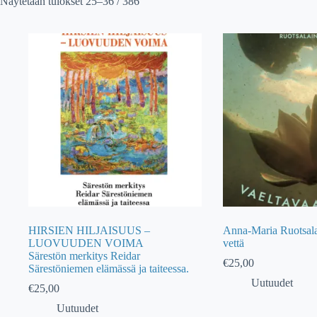
Näytetään tulokset 25–36 / 386
HIRSIEN HILJAISUUS –
Anna-Maria Ruotsala
LUOVUUDEN VOIMA
vettä
Särestön merkitys Reidar
€
25,00
Särestöniemen elämässä ja taiteessa.
Uutuudet
€
25,00
Uutuudet