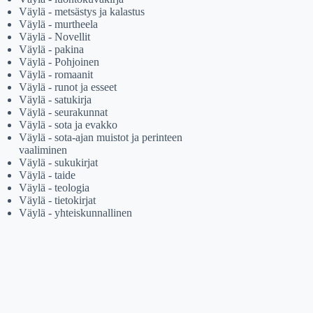
Väylä - metsästys ja kalastus
Väylä - murtheela
Väylä - Novellit
Väylä - pakina
Väylä - Pohjoinen
Väylä - romaanit
Väylä - runot ja esseet
Väylä - satukirja
Väylä - seurakunnat
Väylä - sota ja evakko
Väylä - sota-ajan muistot ja perinteen
vaaliminen
Väylä - sukukirjat
Väylä - taide
Väylä - teologia
Väylä - tietokirjat
Väylä - yhteiskunnallinen