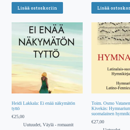
Lisää ostoskoriin
Lisää ostoskor
Heidi Lakkala: Ei enää näkymätön
Toim. Osmo Vatanen
tyttö
Kivekäs: Hymnarium –
suomalainen hymnikir
€
25,00
€
27,00
Uutuudet
,
Väylä - romaanit
Uutuudet